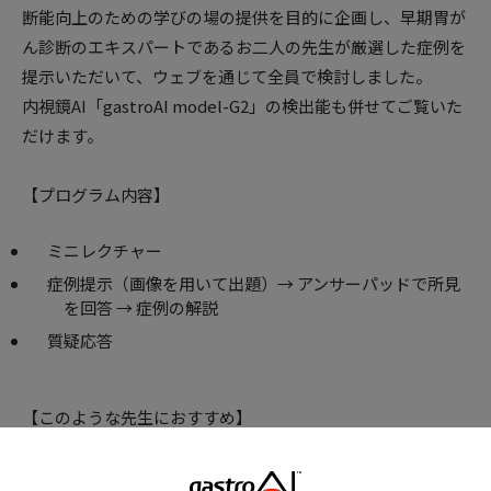
断能向上のための学びの場の提供を目的に企画し、早期胃が
ん診断のエキスパートであるお二人の先生が厳選した症例を
提示いただいて、ウェブを通じて全員で検討しました。
内視鏡AI「gastroAI model-G2」の検出能も併せてご覧いた
だけます。
【プログラム内容】
ミニレクチャー
症例提示（画像を用いて出題）→ アンサーパッドで所見
を回答 → 症例の解説
質疑応答
【このような先生におすすめ】
胃内視鏡検査を日常的に実施していて、診断能をさらに