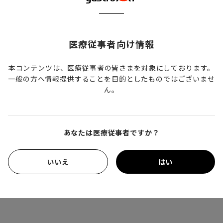
向上させたい
エキスパートの思考プロセスを学び、胃がん見逃しを減
らしたい
医療従事者向け情報
内視鏡AIが実臨床でどう活きるのかを知りたい
本コンテンツは、医療従事者の皆さまを対象にしております。
【本動画の注目ポイント】
一般の方へ情報提供することを目的としたものではございませ
ん。
胃内視鏡検査におけるエキスパートの着目点：実際の症
例と診断される際のポイント
gastroAI model-G2の最新評価：内視鏡AIが現場でどの
あなたは医療従事者ですか？
ように使われているか
いいえ
はい
※ログイン後に下の画像をクリックするとYouTube内の動画
ページに移動します。