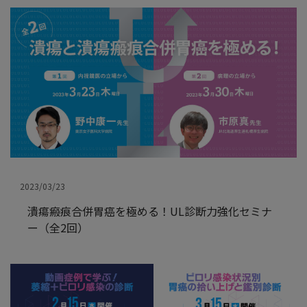
2023/03/23
潰瘍瘢痕合併胃癌を極める！UL診断力強化セミナ
ー（全2回）