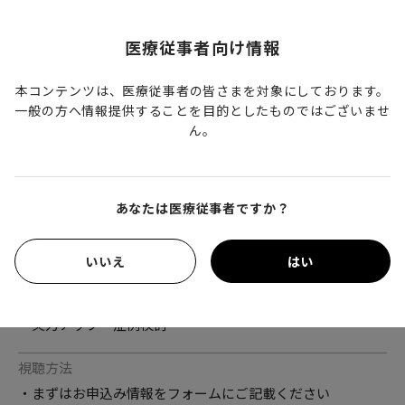
医療従事者向け情報
イベント概要
本コンテンツは、医療従事者の皆さまを対象にしております。
一般の方へ情報提供することを目的としたものではございませ
日時
ん。
2022年7月26日（火）19:00～20:30
内容
・開会アナウンス・開会の挨拶（総合司会：吉永繁高先生）
あなたは医療従事者ですか？
・ミニレクチャー1「AIが変える未来の内視鏡診療」（多田
智裕先生）
いいえ
はい
・ミニレクチャー2「私が思う胃癌の拾い上げ」（吉永繁高
先生）
・実力アップ・症例検討
視聴方法
・まずはお申込み情報をフォームにご記載ください