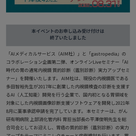
本イベントのお申し込み受け付けは
終了いたしました
「AIメディカルサービス（AIM社）」と「gastropedia」の
コラボレーション企画第二弾、オンラインLiveセミナー「AI
時代の胃の通常内視鏡 質的診断（鑑別診断）実力アップセミ
ナー」を開催いたします。 AIM社は、現役の内視鏡医である
多田智裕先生が2017年に創業した内視鏡検査の診断を支援す
るAI（人工知能）開発を行う企業で、国内初となる胃領域を
対象にした内視鏡画像診断支援ソフトウェアを開発し2021年
8月に薬事承認申請を完了しています。 本セミナーは、がん
研有明病院 上部消化管内科 胃担当部長の平澤俊明先生を総
合司会としてお迎えし、胃癌の質的診断（鑑別診断）の実力
アップをテーマにミニレクチャーと症例検討を行います。胃