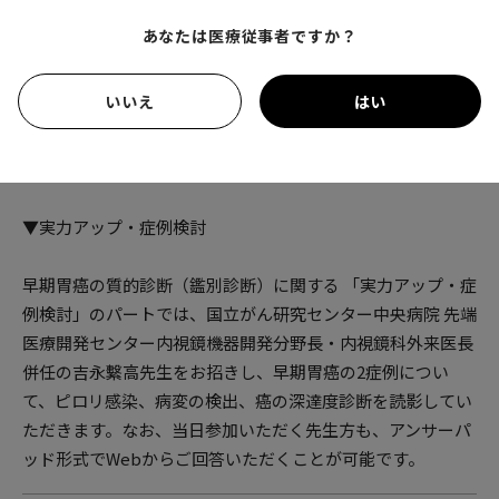
内容
あなたは医療従事者ですか？
▼ミニレクチャー
いいえ
はい
株式会社AIメディカルサービス CEO／ただともひろ胃腸科肛
門科 理事長の多田智裕先生に「世界に挑戦する日本の内視鏡
AI」をご講演いただきます。
▼実力アップ・症例検討
早期胃癌の質的診断（鑑別診断）に関する 「実力アップ・症
例検討」のパートでは、国立がん研究センター中央病院 先端
医療開発センター内視鏡機器開発分野長・内視鏡科外来医長
併任の吉永繫高先生をお招きし、早期胃癌の2症例につい
て、ピロリ感染、病変の検出、癌の深達度診断を読影してい
ただきます。なお、当日参加いただく先生方も、アンサーパ
ッド形式でWebからご回答いただくことが可能です。