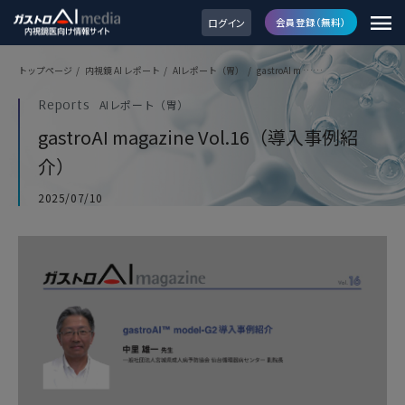
ログイン
会員登録（無料）
トップページ
/
内視鏡 AI レポート
/
AIレポート（胃）
/
gastroAI m ……
Reports
AIレポート（胃）
gastroAI magazine Vol.16（導入事例紹
介）
2025/07/10