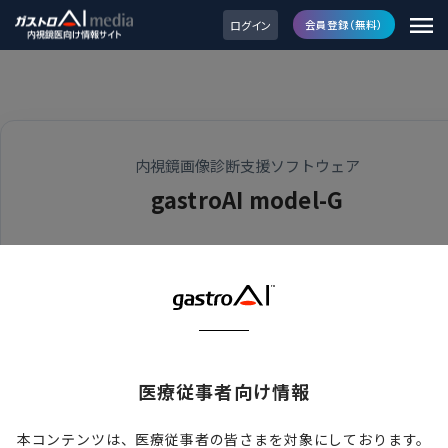
ログイン
会員登録（無料）
内視鏡画像診断支援ソフトウェア
gastroAI model-G
内視鏡AI製品情報へのアクセスありがとうございます。
下記リンク先に最新モデル「gastroAI model-G3」の情報を掲
ております。
gastroAI model-G3 製品情報はこちら
医療従事者向け情報
1
秒後に自動的に移動します。
本コンテンツは、医療従事者の皆さまを対象にしております。