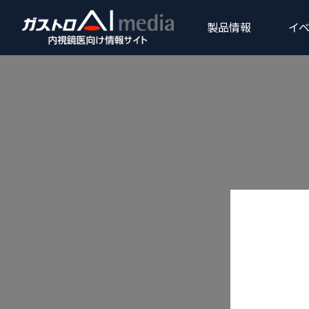
製品情報
イベ
製品
上部消化器領域
Products
恐れ入
内視鏡画像診断支援ソフトウ
gastroAI model-