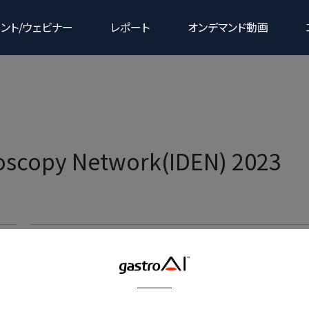
ント/ウェビナー
レポート
オンデマンド動画
下部消化器領域
doscopy Network(IDEN) 2023
ェア
クラウド型読影サポートサービス
2023年6月8日（木）～10日（土）
Googleカ
G3
gastroBASE screening X
韓国・ソウル特別市