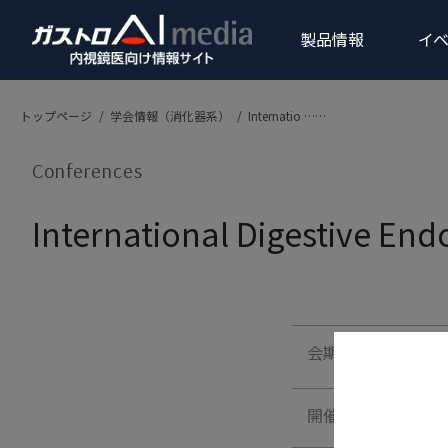
製品情報
イベ
トップページ
/
学会情報（消化器系）
/
Internatio ……
製品
上部消化器領域
Conferences
Products
International Digestive En
会期
内視鏡画像診断支援ソフトウ
gastroAI model-
開催地