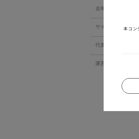
会場
サイトURL
本コン
代表者
運営事務局