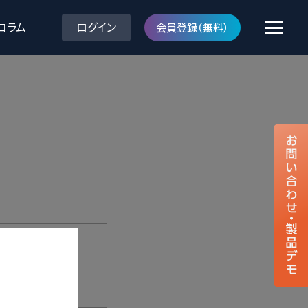
コラム
ログイン
会員登録（無料）
クラウド型読影サポートサービス
内視鏡画像診断支援ソフトウェア
レンダーに登録
gastroAI model-EIRL