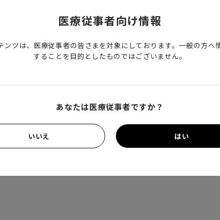
Grand Walkerhill
医療従事者向け情報
https://www.iden.or.kr/iden2023/
テンツは、医療従事者の皆さまを対象にしております。一般の方へ
することを目的としたものではございません。
Oh Young Lee
e-mail：admin@iden.or.kr
あなたは医療従事者ですか？
TEL：+82-2-336-1554
いいえ
はい