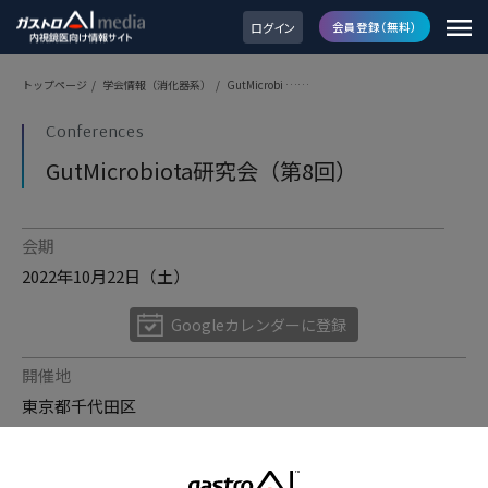
ログイン
会員登録（無料）
トップページ
/
学会情報（消化器系）
/
GutMicrobi ……
Conferences
GutMicrobiota研究会（第8回）
会期
2022年10月22日（土）
Googleカレンダーに登録
開催地
東京都千代田区
会場
シェーンバッハ・サボー