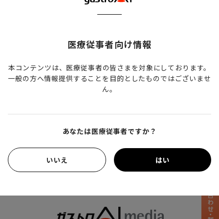
サイトURL
http://gutmicrobiota8th.kenkyuukai.jp/special/?
医療従事者向け情報
id=36740
本コンテンツは、医療従事者の皆さまを対象にしております。
代表者
一般の方へ情報提供することを目的としたものではございませ
穂苅量太
ん。
運営事務局
防衛医科大学校消化器内科
e-mail：gm8th2022@ndmc.ac.jp
あなたは医療従事者ですか？
TEL：04-2995-1609
いいえ
はい