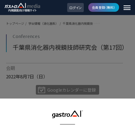
ログイン
会員登録（無料）
トップページ
/
学会情報（消化器系）
/
千葉県消化器内視鏡技 ……
Conferences
千葉県消化器内視鏡技師研究会（第17回）
会期
2022年8月7日（日）
Googleカレンダーに登録
開催地
Web開催
会場