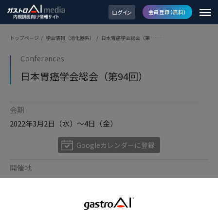
ログイン
会員登録（無料）
トップページ
/
学会情報（消化器系）
/
日本胃癌学会総会（第 ……
Conferences
日本胃癌学会総会（第94回）
会期
2022年3月2日（水）～4日（金）
Googleカレンダーに登録
開催地
神奈川県横浜市
会場
パシフィコ横浜