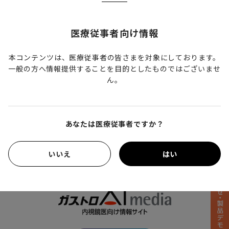
サイトURL
医療従事者向け情報
https://site2.convention.co.jp/94jgca/
本コンテンツは、医療従事者の皆さまを対象にしております。
代表者
一般の方へ情報提供することを目的としたものではございませ
國崎主税
ん。
運営事務局
日本コンベンションサービス株式会社
e-mail：94jgca@convention.co.jp
あなたは医療従事者ですか？
いいえ
はい