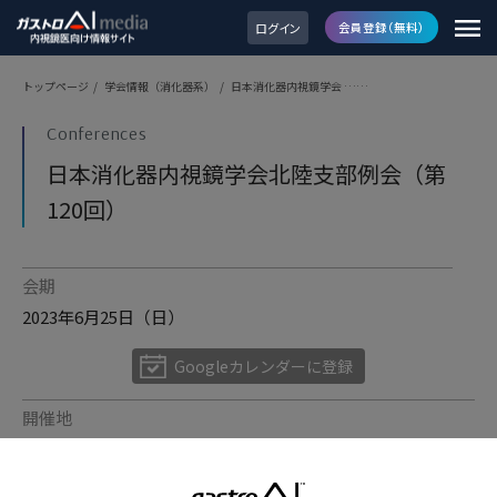
ログイン
会員登録（無料）
トップページ
/
学会情報（消化器系）
/
日本消化器内視鏡学会 ……
Conferences
日本消化器内視鏡学会北陸支部例会（第
120回）
会期
2023年6月25日（日）
Googleカレンダーに登録
開催地
富山市富山市