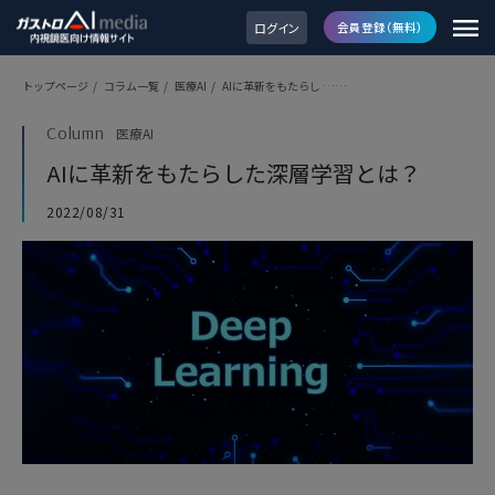
ログイン
会員登録（無料）
トップページ
/
コラム一覧
/
医療AI
/
AIに革新をもたらし ……
Column
医療AI
AIに革新をもたらした深層学習とは？
2022/08/31