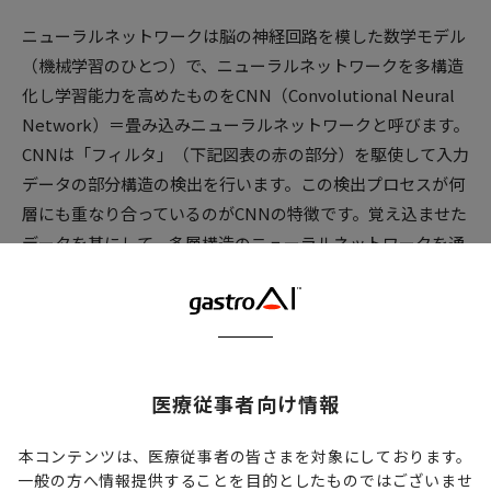
ニューラルネットワークは脳の神経回路を模した数学モデル
（機械学習のひとつ）で、ニューラルネットワークを多構造
化し学習能力を高めたものをCNN（Convolutional Neural
Network）＝畳み込みニューラルネットワークと呼びます。
CNNは「フィルタ」（下記図表の赤の部分）を駆使して入力
データの部分構造の検出を行います。この検出プロセスが何
層にも重なり合っているのがCNNの特徴です。覚え込ませた
データを基にして、多層構造のニューラルネットワークを通
じて入力データの特徴を捉え分類を行います。
CNNの仕組み
医療従事者向け情報
CNNが正しく機能するために必要なことは、「学習データの
質」を確保することです。対象データから特徴量を自動で抽
本コンテンツは、医療従事者の皆さまを対象にしております。
出してモデル構築を行うCNNの技術は非常に革新的です。し
一般の方へ情報提供することを目的としたものではございませ
かし、前提には「正しい情報を正しく認識できること」があ