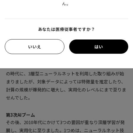
ん。
ります。だからこそ、学習に用いるデータの質の確保が不可
欠です。
あなたは医療従事者ですか？
深層学習が実用化されるまで
いいえ
はい
第2次AIブーム
深層学習の基礎であるニューラルネットワークを使った試み
は、1980年代から90年代の第2次AIブーム時に溯ります。そ
の時代に、3層型ニューラルネットを利用した取り組みが始
まりましたが、対象データによっては特徴量を推定したり、
計算の規模が爆発的に増大し、実用化のレベルにまで至りま
せんでした。
第3次AIブーム
その後、2010年代にかけて3つの要因が重なり深層学習が発
展し、実用化に至りました。1つめは、ニューラルネット技