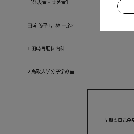
【発表者・共著者】
田﨑 修平1，林 一彦2
1.田崎胃腸科内科
2.鳥取大学分子学教室
「早期の自己免