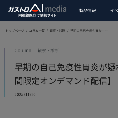
製品情報
イベ
トップページ
/
コラム一覧
/
観察・診断
/
早期の自己免疫性胃炎 ……
製品
上部消化器領域
Column
観察・診断
Products
早期の自己免疫性胃炎が疑
間限定オンデマンド配信】
内視鏡画像診断支援ソフトウ
2025/11/20
gastroAI model-