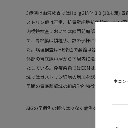
3症例は血液検査ではHp IgG抗体 3.0 (10
ストリン値は正常、抗胃壁細胞抗体陰性、抗内因
内視鏡検査においては幽門前庭部の萎縮はなく、
て、胃粘膜は顆粒状、数の子様に腫大した胃小区
た。病理検査はHE染色で萎縮は認めないが、表
体部の胃底腺中層から下層内に浸潤するリンパ球
たしている。免疫染色ではECMは認めないが、神
域ではガストリン細胞の増加を認め、早期のAIG
本コン
早期の胃底腺領域の組織学的特徴を満たしていた
AIGの早期例の報告は少なく症例を蓄積する上で