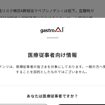
未満) 胃癌リスク検診A群相当でペプシノゲンⅠは低下。空腹時ガ
子抗体陰性と診断基準に当てはまらないが、上部消化管
胃体部はRACを認めず、インジゴカルミン色素散布に
と竹の節状所見を示し、早期のAIGが疑われる所見を認め
層部より固有胃腺の胃底腺領域でリンパ球浸潤が強く、胃
 の一部は胃底腺上皮を傷害して壁細胞の変性や変形をき
医療従事者向け情報
経内分泌細胞（ECL細胞）の増加を認め、前庭部中層領
の所見と合致した。AIGの診断基準に関する附置研究会の
テンツは、医療従事者の皆さまを対象にしております。一般の方へ
。
することを目的としたものではございません。
臨床的意義があると考え報告する。
あなたは医療従事者ですか？