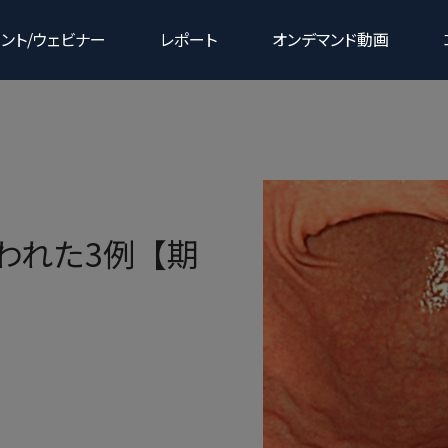
ント/ウェビナー
レポート
オンデマンド動画
下部消化器領域
われた3例【期
ェア
クラウド型読影サポートサービス
G3
gastroBASE screening X