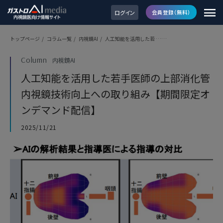
ログイン
会員登録（無料）
トップページ
/
コラム一覧
/
内視鏡AI
/
人工知能を活用した若 ……
Column
内視鏡AI
人工知能を活用した若手医師の上部消化管
内視鏡技術向上への取り組み【期間限定オ
ンデマンド配信】
2025/11/21