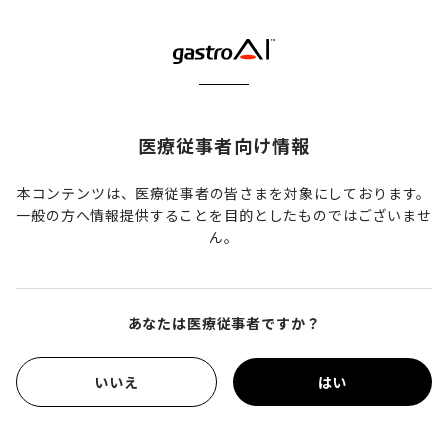
現場における指導医の負担が、内視鏡医教育の質に影響を及
ぼしている。我々は、内視鏡AI(gastroBASE screening X,
AIM社製)を内視鏡の撮影技術・観察精度のより定量化された
指標として活用可能と考え、若手医師の教育に用いることと
した。その教育効果について、従来型の指導医による教育と
医療従事者向け情報
の比較も含め、報告する。
本コンテンツは、医療従事者の皆さまを対象にしております。
一般の方へ情報提供することを目的としたものではございませ
【発表者・共著者】
ん。
塚本 京子1，前畑 忠輝1， 飯島 良彦1， 増田 有亮1， 荒木 建
一1， 小松 拓実1， 中本 悠輔1， 加藤 正樹1， 佐藤 義典1，
あなたは医療従事者ですか？
立石 敬介1
いいえ
はい
1.聖マリアンナ医科大学 消化器内科