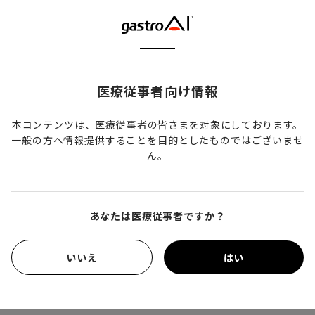
EYEを使用せずにスクリーニング内視鏡検査を受けた105人
を選出した（対照群）． 統計的に有意ではないものの、CAD
EYE 群は対照群よりも胃癌検出率が高かった．CAD EYE は1
症例あたり6.2件の偽陽性検出を認めた．白色光での観察と
医療従事者向け情報
比較し、LCIで観察すると有意に偽陽性率が減少していた．
本コンテンツは、医療従事者の皆さまを対象にしております。
【発表者・共著者】
一般の方へ情報提供することを目的としたものではございませ
ん。
安田剛士1,2，土肥統2，小澤 礼生1，戸田 沙貴子1，佐井 泰
幸1，西村 日菜子1，
砥堀 恭平1，坂本 洋一1，金井 良彰1，
岡田 真治1，遠藤 雄基1，赤澤 貴子1，
山内 徳人1，村松 哲
あなたは医療従事者ですか？
1，久津 見弘1
いいえ
はい
1.明石市立市民病院
2.京都府立医科大学