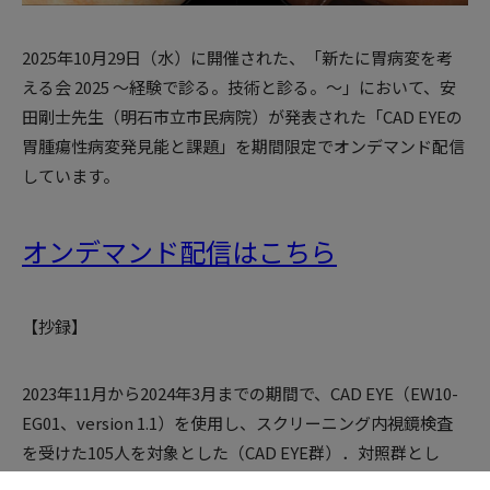
2025年10月29日（水）に開催された、「新たに胃病変を考
える会 2025 ～経験で診る。技術と診る。～」において、安
田剛士先生（
明石市立市民病院
）が発表された「CAD EYEの
胃腫瘍性病変発見能と課題」を期間限定でオンデマンド配信
しています。
オンデマンド配信はこちら
【抄録】
2023年11月から2024年3月までの期間で、CAD EYE（EW10-
EG01、version 1.1）を使用し、スクリーニング内視鏡検査
を受けた105人を対象とした（CAD EYE群）．対照群とし
て、プロペンシティスコアマッチングにより同期間にCAD