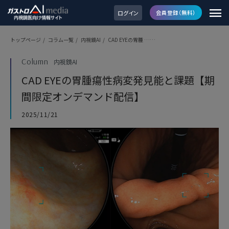
ログイン
会員登録（無料）
トップページ
/
コラム一覧
/
内視鏡AI
/
CAD EYEの胃腫 ……
Column
内視鏡AI
CAD EYEの胃腫瘍性病変発見能と課題【期
間限定オンデマンド配信】
2025/11/21