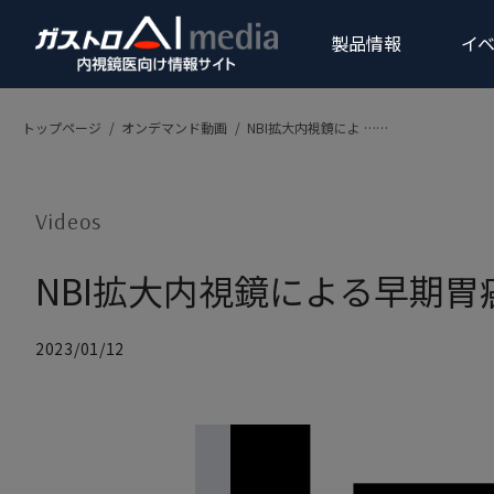
製品情報
イベ
トップページ
/
オンデマンド動画
/
NBI拡大内視鏡によ ……
製品
上部消化器領域
Products
Videos
NBI拡大内視鏡による早期
2023/01/12
内視鏡画像診断支援ソフトウ
gastroAI model-