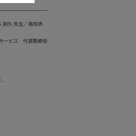
 訓久 先生／高知赤
カルサービス 代表取締役
す。