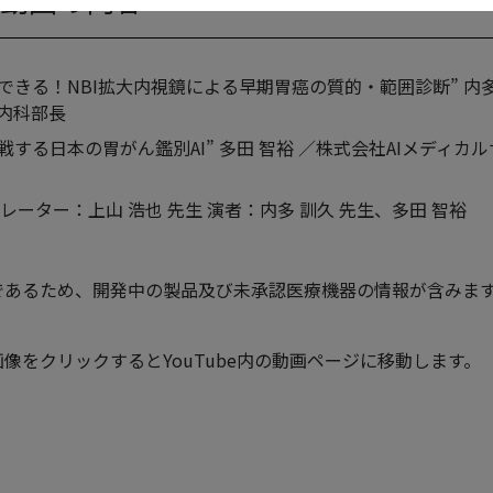
できる！NBI拡大内視鏡による早期胃癌の質的・範囲診断” 内多
内科部長
戦する日本の胃がん鑑別AI” 多田 智裕 ／株式会社AIメディ
デレーター：上山 浩也 先生 演者：内多 訓久 先生、多田 智裕
であるため、開発中の製品及び未承認医療機器の情報が含みま
像をクリックするとYouTube内の動画ページに移動します。