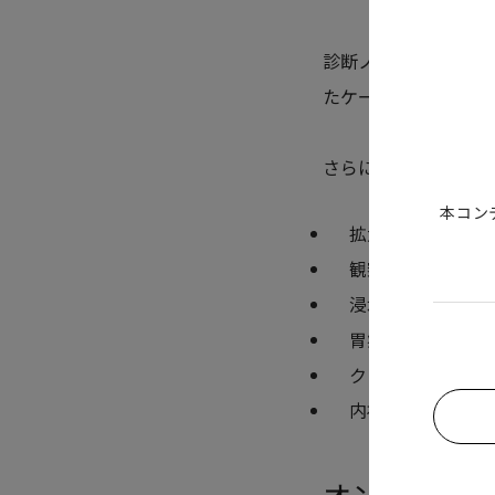
診断ノウハウの解説の
たケースなど、複数
さらに最後のQ&A
本コン
拡大観察を実施す
観察は浸水法が良
浸水フルズームは
胃病変の拡大診断
クリニックでは経
内視鏡AIと拡大
オンデマンド