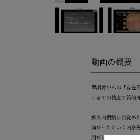
動画の概要
早期胃がんの「存在診
こまでの精度で質的
拡大内視鏡に目覚め
演だったという内多
用だと話します。