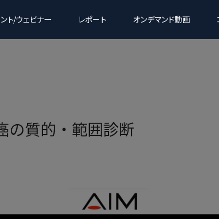
ント/ウェビナー
レポート
オンデマンド動画
下部消化器領域
胃癌の質的・範囲診断
ェア
クラウド型読影サポートサービス
G3
gastroBASE screening X