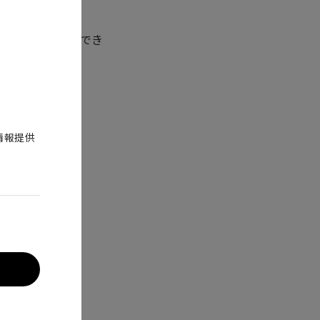
例をNBIで発見でき
だきました。
情報提供
内視鏡が良い？