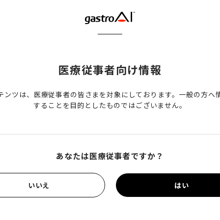
ほか、症例提示パートでは、表面構造だけでは診断が難しい症
の事例を紹介されました。
医療従事者向け情報
パートでは、拡大内視鏡について以下のような質問にお答えいた
テンツは、医療従事者の皆さまを対象にしております。一般の方へ
る際、蠕動抑制剤や鎮静剤は日常的に使用？
することを目的としたものではございません。
い？先端キャップは必要？
どうしたらできる？
は難しいと言われるが、トレーニング方法は？
あなたは医療従事者ですか？
口ではなく経鼻が一般的に好まれるが、基本的に拡大付き経口
内視鏡の使い分けは？
いいえ
はい
動画の内容