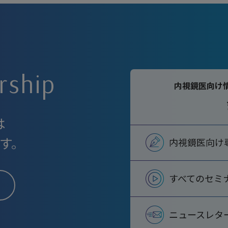
rship
内視鏡医向け
は
す。
内視鏡医向け
すべてのセミ
ニュースレタ